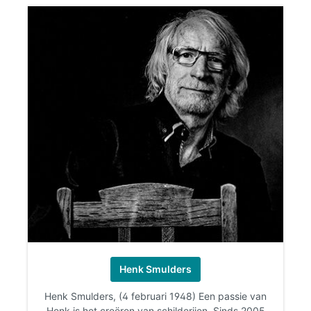
Henk Smulders
Henk Smulders, (4 februari 1948) Een passie van
Henk is het creëren van schilderijen.
Sinds 2005